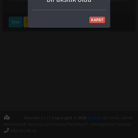
KAPAT
Ekle
İptal
Version
4.2.13
Copyright © 2025
ZyTire
.
Her hakkı saklıdır.
Merkez Mah. Ayazma Cad. Papirus Plaza No:37 / 94 Kağıthane/İstanbul
0850 433 66 44