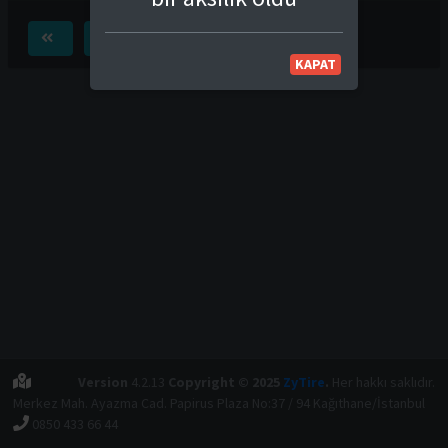
KAPAT
Version
4.2.13
Copyright © 2025
ZyTire
.
Her hakkı saklıdır.
Merkez Mah. Ayazma Cad. Papirus Plaza No:37 / 94 Kağıthane/İstanbul
0850 433 66 44